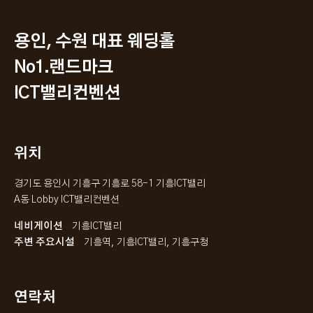
용인, 수원 대표 웨딩홀
No1.랜드마크
ICT밸리컨벤션
위치
경기도 용인시 기흥구 기흥로 58-1 기흥ICT밸리
A동 Lobby ICT밸리컨벤션
네비게이션
기흥ICT밸리
주변 주요시설
기흥역, 기흥ICT밸리, 기흥구청
연락처