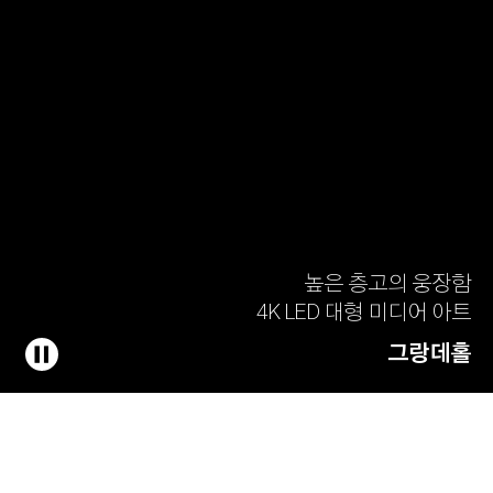
높은 층고의 웅장함
4K LED 대형 미디어 아트
그랑데홀
그랑데홀