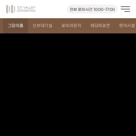
전화
문의시간 10:00~17:00
그랑데홀
신부대기실
로비라운지
웨딩피로연
편의시설